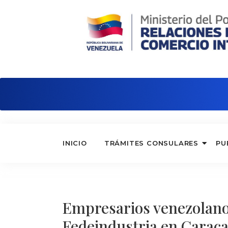
Embajada de Venezuela en Ecuador
INICIO
TRÁMITES CONSULARES
PU
Empresarios venezolano
Fedeindustria en Carac