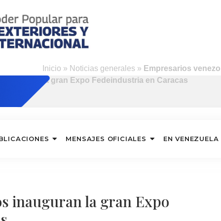
Inicio
»
Noticias generales
»
Empresarios venezo
la gran Expo Fedeindustria en Caracas
BLICACIONES
MENSAJES OFICIALES
EN VENEZUELA
s inauguran la gran Expo
as