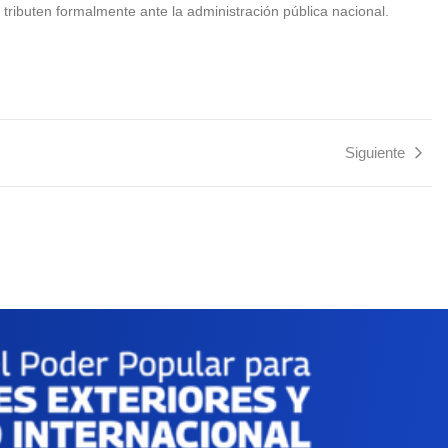
 tributen formalmente ante la administración pública nacional.
Siguiente