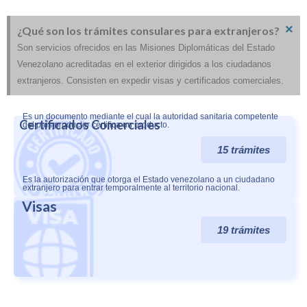
×
¿Qué son los trámites consulares para extranjeros?
Son servicios ofrecidos en las Misiones Diplomáticas del Estado
Venezolano acreditadas en el exterior dirigidos a los ciudadanos
extranjeros. Consisten en expedir visas y certificados comerciales.
Es un documento mediante el cual la autoridad sanitaria competente
Certificados Comerciales
del país productor certifica un producto.
15 trámites
Es la autorización que otorga el Estado venezolano a un ciudadano
extranjero para entrar temporalmente al territorio nacional.
Visas
19 trámites