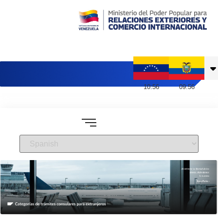
Embajada de Venezuela en Ecuador
10
:
56
09
:
56