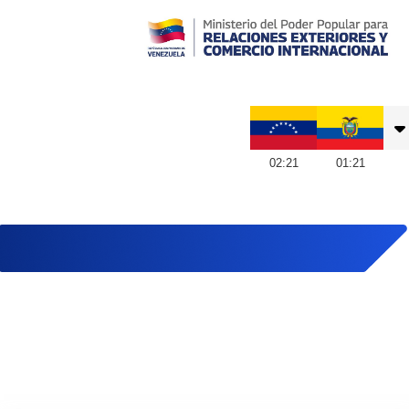
Embajada de Venezuela en Ecuador
02
:
21
01
:
21