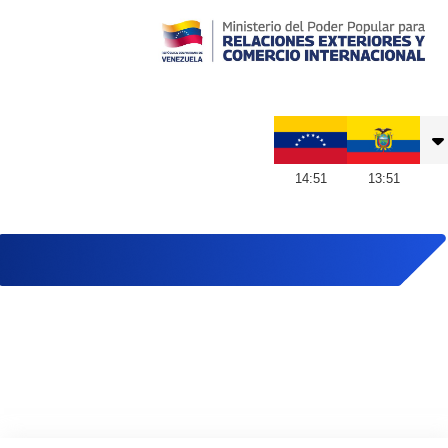
Embajada de Venezuela en Ecuador
14
:
51
13
:
51