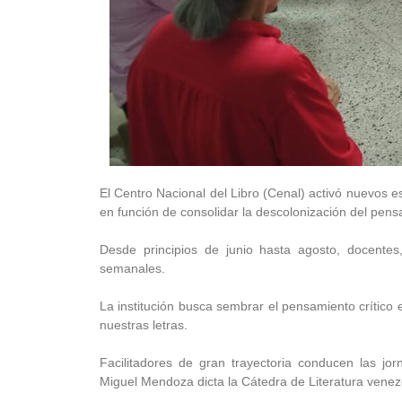
El Centro Nacional del Libro (Cenal) activó nuevos 
en función de consolidar la descolonización del pens
Desde principios de junio hasta agosto, docentes, 
semanales.
La institución busca sembrar el pensamiento crítico 
nuestras letras.
Facilitadores de gran trayectoria conducen las jo
Miguel Mendoza dicta la Cátedra de Literatura venezol