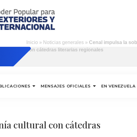
Inicio
»
Noticias generales
»
Cenal impulsa la sob
con cátedras literarias regionales
BLICACIONES
MENSAJES OFICIALES
EN VENEZUELA
nía cultural con cátedras