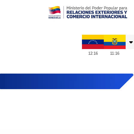
Embajada de Venezuela en Ecuador
12
:
16
11
:
16