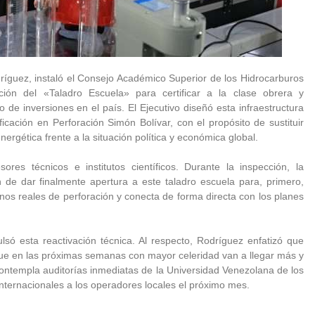
ríguez, instaló el Consejo Académico Superior de los Hidrocarburos
ión del «Taladro Escuela» para certificar a la clase obrera y
 de inversiones en el país. El Ejecutivo diseñó esta infraestructura
cación en Perforación Simón Bolívar, con el propósito de sustituir
ergética frente a la situación política y económica global.
ores técnicos e institutos científicos. Durante la inspección, la
n de dar finalmente apertura a este taladro escuela para, primero,
nos reales de perforación y conecta de forma directa con los planes
ulsó esta reactivación técnica. Al respecto, Rodríguez enfatizó que
que en las próximas semanas con mayor celeridad van a llegar más y
ontempla auditorías inmediatas de la Universidad Venezolana de los
internacionales a los operadores locales el próximo mes.