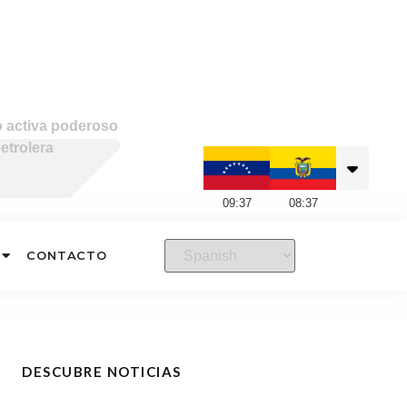
o activa poderoso
etrolera
09
:
37
08
:
37
CONTACTO
DESCUBRE NOTICIAS