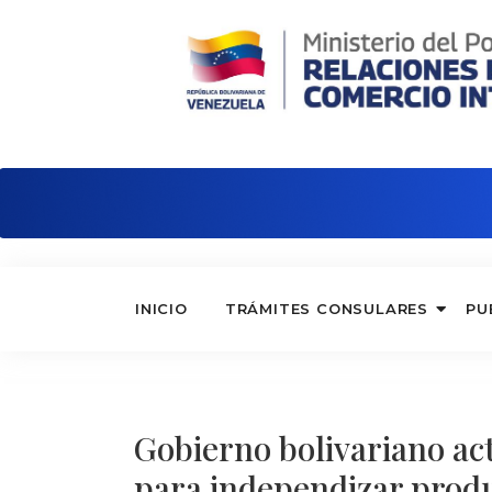
Embajada de Venezuela en Ecuador
INICIO
TRÁMITES CONSULARES
PU
Gobierno bolivariano ac
para independizar produ