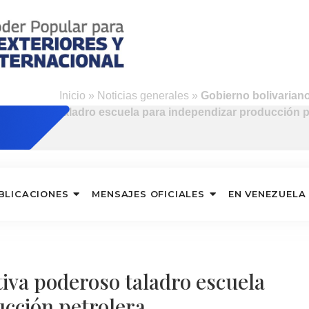
Inicio
»
Noticias generales
»
Gobierno bolivarian
taladro escuela para independizar producción p
BLICACIONES
MENSAJES OFICIALES
EN VENEZUELA
tiva poderoso taladro escuela
cción petrolera