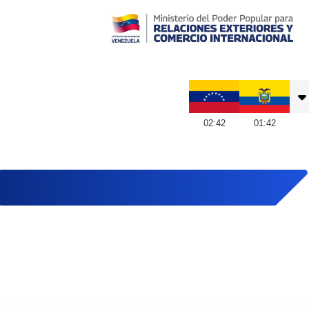
Embajada de Venezuela en Ecuador
02
:
42
01
:
42