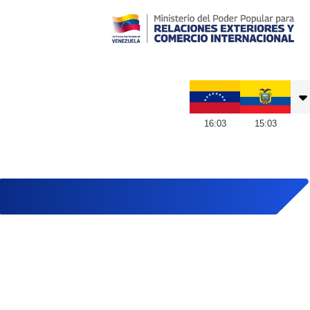
Embajada de Venezuela en Ecuador
16
:
03
15
:
03